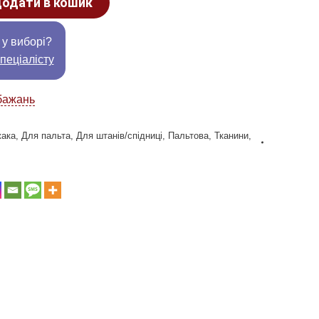
одати в кошик
 у виборі?
пеціалісту
бажань
жака
,
Для пальта
,
Для штанів/спідниці
,
Пальтова
,
Тканини
,