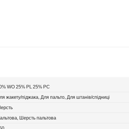
0% WO 25% PL 25% PC
ля жакету/піджака, Для пальто, Для штанів/спідниці
ерсть
альтова, Шерсть пальтова
50