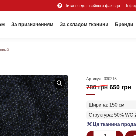
Питання до швейного фахівця
Інфо
ом
За призначенням
За складом тканини
Бренди
товый
Артикул:
030215
780
грн
650
грн
Ширина: 150 см
Структура: 50% WO
Ця тканина прода
Quantity