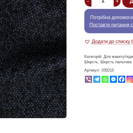
-
+
Д
Потрібна допомога
Поставте питання с
Додати до списку 
Категорій:
Для жакету/під
Шерсть
,
Шерсть пальтова
Артикул:
030215