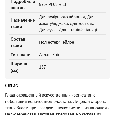
Подробный
97% Pl 03% El
состав
Для вечірнього вбрання, Для
Назначение
жакету/піджака, Для костюма,
ткани
Для сукні, Для штанів/спідниці
Состав
Поліестер/Нейлон
ткани
Тип ткани
Атлас, Кріп
Ширина
137
(см)
Опис
Гладнокрашенный искусственный креп-сатин с
небольшим количеством эластана. Лицевая сторона
ткани блестящая, гладкая, шелковистая , изнаночная -
мелкозернистая, матовая, креповая, но каждая из