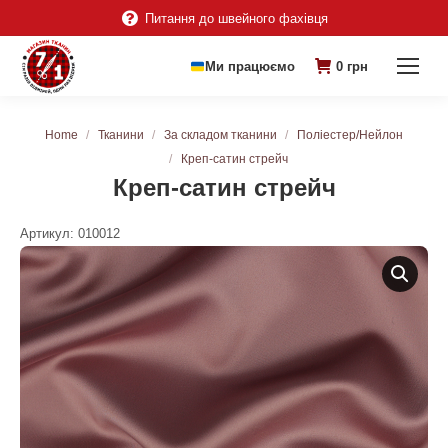
Питання до швейного фахівця
Ми працюємо
0
грн
You are here:
Home
Тканини
За складом тканини
Поліестер/Нейлон
Креп-сатин стрейч
Креп-сатин стрейч
Артикул:
010012