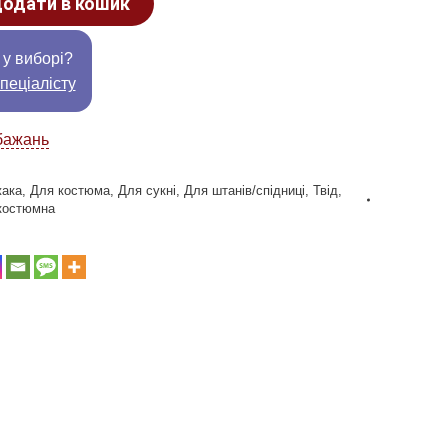
одати в кошик
 у виборі?
пеціалісту
бажань
жака
,
Для костюма
,
Для сукні
,
Для штанів/спідниці
,
Твід
,
костюмна