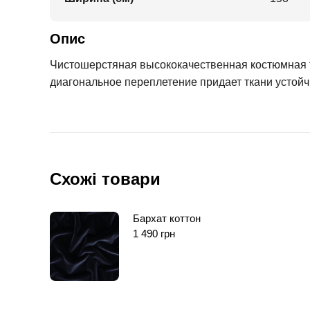
Опис
Чистошерстяная высококачественная костюмная тк
диагональное переплетение придает ткани устойчи
Схожі товари
Бархат коттон
1 490
грн