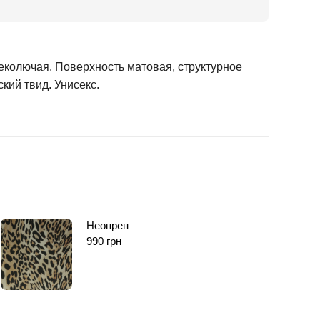
еколючая. Поверхность матовая, структурное
кий твид. Унисекс.
Неопрен
990
грн