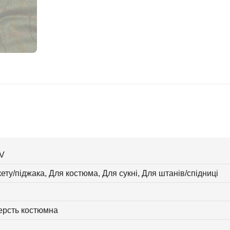
V
ету/піджака, Для костюма, Для сукні, Для штанів/спідниці
ерсть костюмна