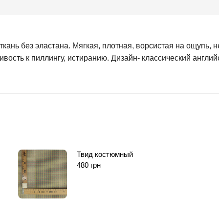
ань без эластана. Мягкая, плотная, ворсистая на ощупь, н
вость к пиллингу, истиранию. Дизайн- классический английс
Твид костюмный
480
грн