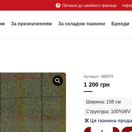
Питання до швейного фахівця
Інфо
ом
За призначенням
За складом тканини
Бренди
Артикул:
080079
1 200
грн
Ширина: 158 см
Структура: 100%WV
Ця тканина прода
Quantity