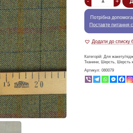
-
+
Д
Потрібна допомога
Поставте питання с
Додати до списку 
Категорій:
Для жакету/під
Тканини
,
Шерсть
,
Шерсть 
Артикул:
080079