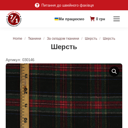
Питання до швейного фахівця
Ми працюємо
0
грн
You are here:
Home
Тканини
За складом тканини
Шерсть
Шерсть
Шерсть
Артикул:
030146