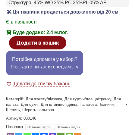
Структура: 45% WO 25% PC 25%PL 05% AF
Ця тканина продається довжиною від 20 см
Є в наявності
Буде додано: 2.4 м.пог.
Додати в кошик
Потрібна допомога у виборі?
Поставте питання спеціалісту
Додати до списку бажань
Категорій:
Для жакету/піджака
,
Для куртки/плаща/тренчу
,
Для
пальта
,
Для сукні
,
Для штанів/спідниці
,
Пальтова
,
Тканини
,
Шерсть
,
Шерсть пальтова
Артикул:
030146
Позначка:
Останній відріз
Останній відріз