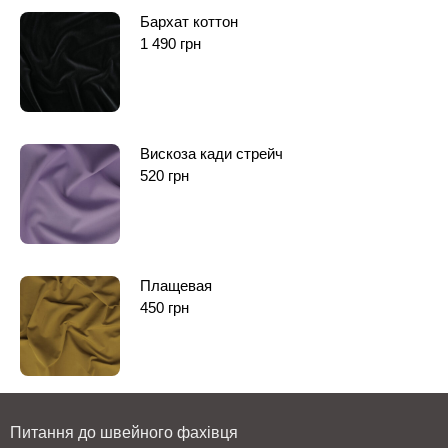
Бархат коттон
1 490
грн
Вискоза кади стрейч
520
грн
Плащевая
450
грн
Питання до швейного фахівця