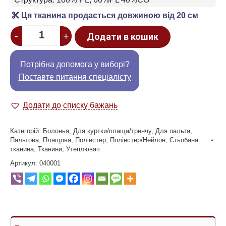
Ця тканина продається довжиною від 20 см
Quantity
-
+
Додати в кошик
Потрібна допомога у виборі?
Поставте питання спеціалісту
Додати до списку бажань
Категорій:
Болонья
,
Для куртки/плаща/тренчу
,
Для пальта
,
Пальтова
,
Плащова
,
Поліестер
,
Поліестер/Нейлон
,
Стьобана
тканина
,
Тканини
,
Утеплювач
Артикул:
040001