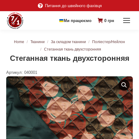
Питання до швейного фахівця
Ми працюємо
0
грн
You are here:
Home
Тканини
За складом тканини
Поліестер/Нейлон
Стеганная ткань двухсторонняя
Стеганная ткань двухсторонняя
Артикул:
040001