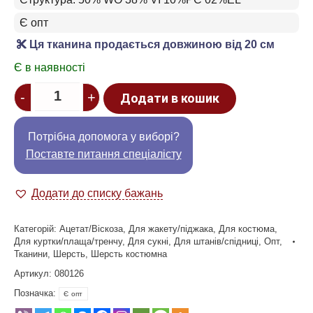
Є опт
Ця тканина продається довжиною від 20 см
Є в наявності
Quantity
-
+
Додати в кошик
Потрібна допомога у виборі?
Поставте питання спеціалісту
Додати до списку бажань
Категорій:
Ацетат/Віскоза
,
Для жакету/піджака
,
Для костюма
,
Для куртки/плаща/тренчу
,
Для сукні
,
Для штанів/спідниці
,
Опт
,
Тканини
,
Шерсть
,
Шерсть костюмна
Артикул:
080126
Позначка:
Є опт