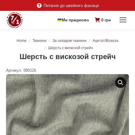
Питання до швейного фахівця
Ми працюємо
0
грн
You are here:
Home
Тканини
За складом тканини
Ацетат/Віскоза
Шерсть с вискозой стрейч
Шерсть с вискозой стрейч
Артикул:
080126