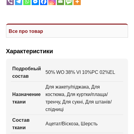
Все про товар
Характеристики
Подробный
50% WO 38% VI 10%PC 02%EL
состав
Для жакету/піджака, Для
Назначение
костюма, Для куртки/плаща/
ткани
тренчу, Для сукні, Для штанів/
спідниці
Состав
Ацетат/Віскоза, Шерсть
ткани