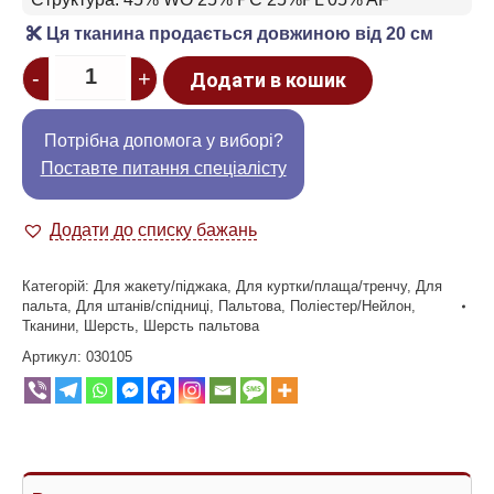
Ця тканина продається довжиною від 20 см
Quantity
-
+
Додати в кошик
Потрібна допомога у виборі?
Поставте питання спеціалісту
Додати до списку бажань
Категорій:
Для жакету/піджака
,
Для куртки/плаща/тренчу
,
Для
пальта
,
Для штанів/спідниці
,
Пальтова
,
Поліестер/Нейлон
,
Тканини
,
Шерсть
,
Шерсть пальтова
Артикул:
030105