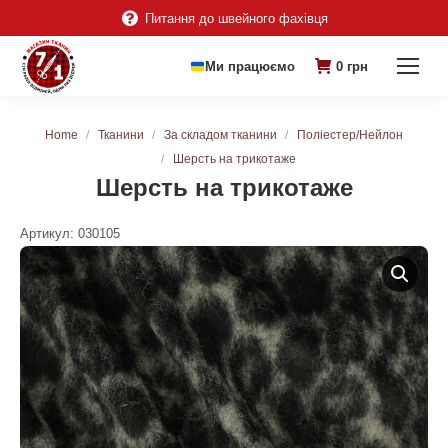
Питання до швейного фахівця
Ми працюємо
0
грн
You are here:
Home
Тканини
За складом тканини
Поліестер/Нейлон
Шерсть на трикотаже
Шерсть на трикотаже
Артикул:
030105