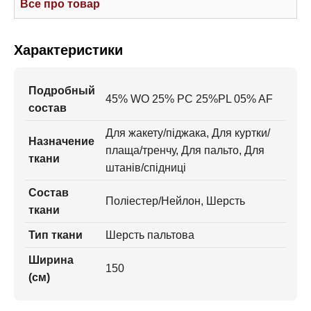
Все про товар
Характеристики
Подробный
45% WO 25% PC 25%PL 05% AF
состав
Для жакету/піджака, Для куртки/
Назначение
плаща/тренчу, Для пальто, Для
ткани
штанів/спідниці
Состав
Поліестер/Нейлон, Шерсть
ткани
Тип ткани
Шерсть пальтова
Ширина
150
(см)