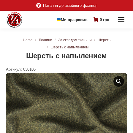
Питання до швейного фахівця
Ми працюємо
0
грн
You are here:
Home
Тканини
За складом тканини
Шерсть
Шерсть с напылением
Шерсть с напылением
Артикул:
030106