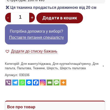
Ця тканина продається довжиною від 20 см
Quantity
-
+
Додати в кошик
Потрібна допомога у виборі?
Поставте питання спеціалісту
Додати до списку бажань
Категорій:
Для жакету/піджака
,
Для куртки/плаща/тренчу
,
Для
пальта
,
Пальтова
,
Тканини
,
Шерсть
,
Шерсть пальтова
Артикул:
030106
Все про товар