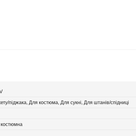
V
ету/піджака, Для костюма, Для сукні, Для штанів/спідниці
 костюмна