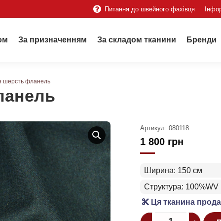
Питання до швейного фахівця
Інфо
ом
За призначенням
За складом тканини
Бренди
я шерсть фланель
ланель
Артикул:
080118
1 800
грн
Ширина: 150 см
Структура: 100%WV
Ця тканина прода
Quantity