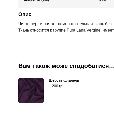
Опис
Чистошерстяная костюмно-плательная ткань без эл
Ткань относится к группе Pura Lana Vergine, име
Вам також може сподобатися
Шерсть фланель
1 200
грн