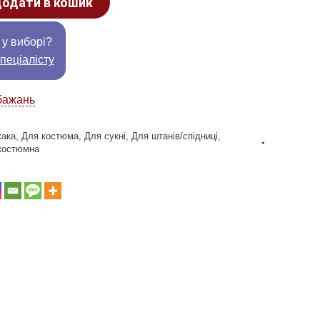
одати в кошик
 у виборі?
пеціалісту
бажань
жака
,
Для костюма
,
Для сукні
,
Для штанів/спідниці
,
костюмна