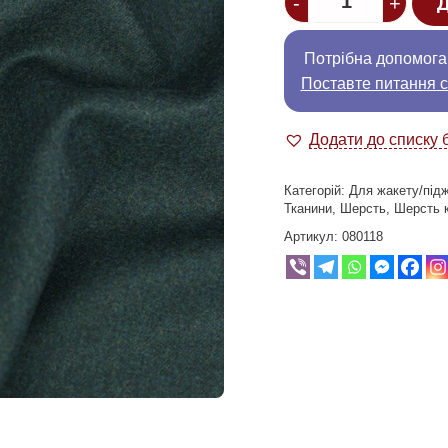
-
+
Д
Потрібна допомога
Поставте питання с
Додати до списку 
Категорій:
Для жакету/під
Тканини
,
Шерсть
,
Шерсть 
Артикул:
080118