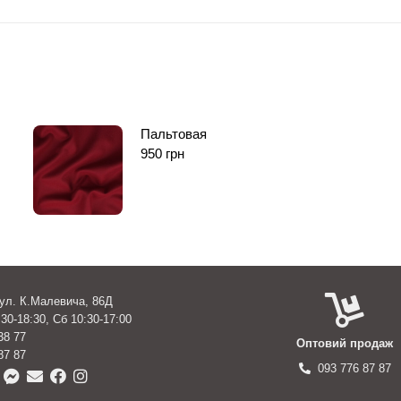
Пальтовая
950
грн
вул. К.Малевича, 86Д
30-18:30, Сб 10:30-17:00
38 77
Оптовий продаж
87 87
093 776 87 87