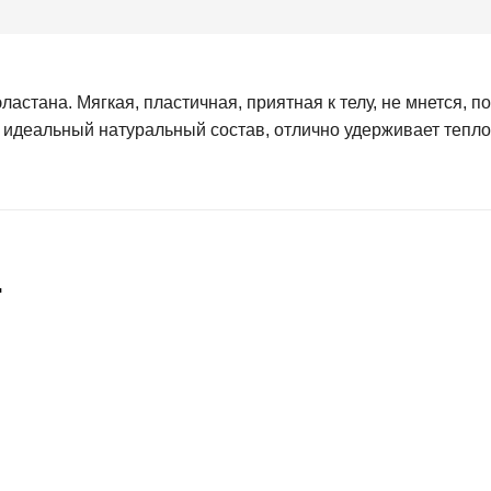
астана. Мягкая, пластичная, приятная к телу, не мнется, п
ет идеальный натуральный состав, отлично удерживает тепло
…