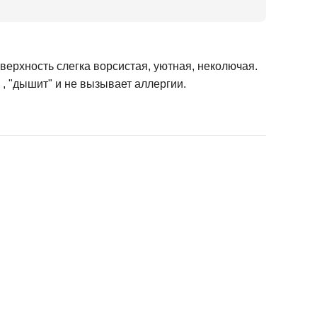
оверхность слегка ворсистая, уютная, неколючая.
 , "дышит" и не вызывает аллергии.