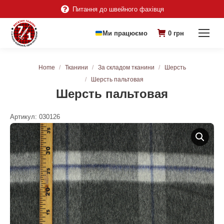
Питання до швейного фахівця
Ми працюємо
0
грн
You are here:
Home
Тканини
За складом тканини
Шерсть
Шерсть пальтовая
Шерсть пальтовая
Артикул:
030126