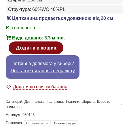
Структура: 60%WO 40%PL
Ця тканина продається довжиною від 20 см
Є в наявності
Буде додано: 3.3 м.пог.
Додати в кошик
Потрібна допомога у виборі?
Поставте питання спеціалісту
Додати до списку бажань
Категорій:
Для пальта
,
Пальтова
,
Тканини
,
Шерсть
,
Шерсть
пальтова
Артикул:
030126
Позначка:
Останній відріз
Останній відріз