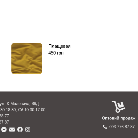
Плащевая
450
грн
вул. К.Малевича, 86Д
30-18:30, Сб 10:30-17:00
38 77
Оптовий продаж
87 87
093 776 87 87