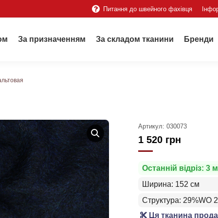
Питання до швейного фахівця
Інфо
ом
За призначенням
За складом тканини
Бренди
альтовая
Артикул:
030073
1 520
грн
Останній відріз: 3 м
Ширина: 152 см
Структура: 29%WO 
Ця тканина прода