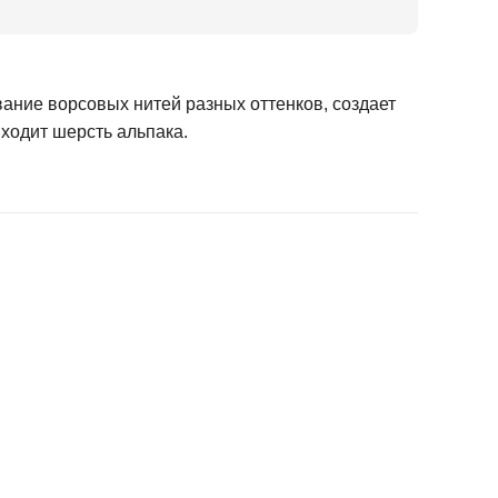
вание ворсовых нитей разных оттенков, создает
входит шерсть альпака.