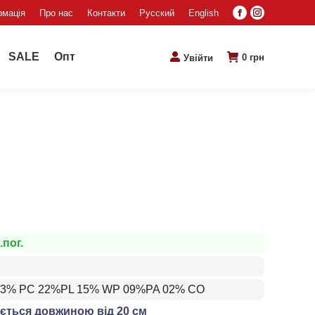
рмація
Про нас
Контакти
Русский
English
Facebook
Instagram
page
page
opens
opens
SALE
Опт
0
грн
Увійти
in
in
new
new
window
window
.пог.
23% PC 22%PL 15% WP 09%PA 02% CO
ється довжиною від 20 см