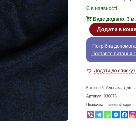
Є в наявності
Буде додано: 3 м.
Додати в кош
Потрібна допомога
Поставте питання с
Додати до списку 
Категорій:
Альпака
,
Для п
Артикул:
030073
Позначка:
Останній відріз