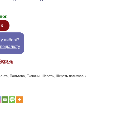
пог.
ик
 у виборі?
пеціалісту
бажань
альта
,
Пальтова
,
Тканини
,
Шерсть
,
Шерсть пальтова