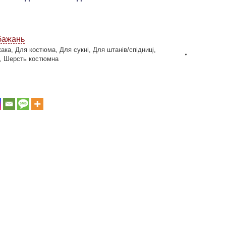
бажань
жака
,
Для костюма
,
Для сукні
,
Для штанів/спідниці
,
,
Шерсть костюмна