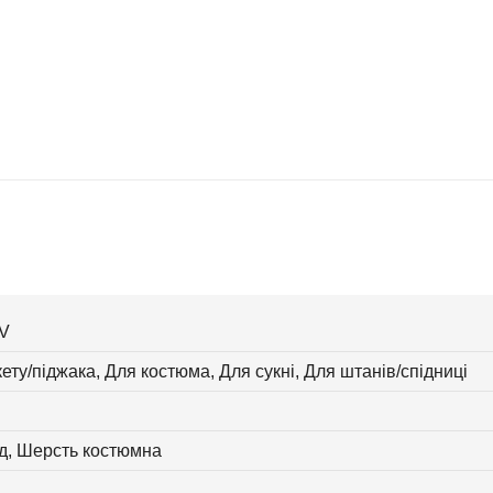
V
ету/піджака, Для костюма, Для сукні, Для штанів/спідниці
д, Шерсть костюмна