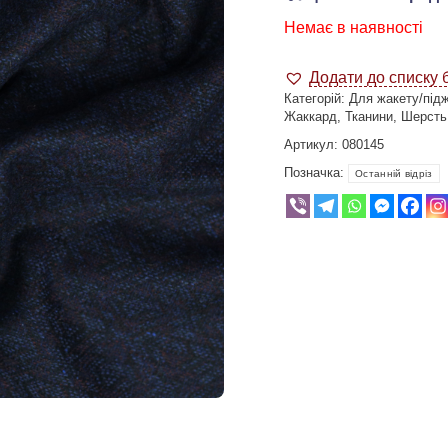
Немає в наявності
Додати до списку 
Категорій:
Для жакету/під
Жаккард
,
Тканини
,
Шерсть
Артикул:
080145
Позначка:
Останній відріз