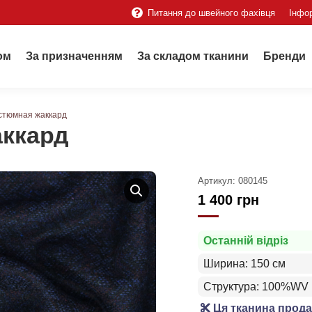
Питання до швейного фахівця
Інфо
ом
За призначенням
За складом тканини
Бренди
стюмная жаккард
аккард
Артикул:
080145
1 400
грн
Останній відріз
Ширина: 150 см
Структура: 100%WV
Ця тканина прода