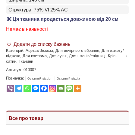
Структура: 75% VI 25% AC
Ця тканина продається довжиною від 20 см
Немає в наявності
Додати до списку бажань
Категорій:
Ацетат/Віскоза
,
Для вечірнього вбрання
,
Для жакету/
піджака
,
Для костюма
,
Для сукні
,
Для штанів/спідниці
,
Кріп-
сатин
,
Тканини
Артикул:
010007
Позначка:
Останній відріз
Останній відріз
Все про товар