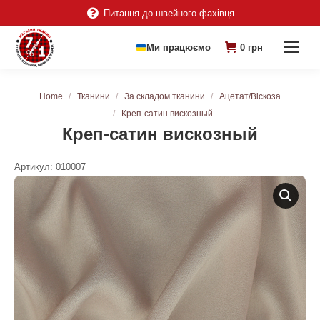
Питання до швейного фахівця
Ми працюємо
0
грн
You are here:
Home
Тканини
За складом тканини
Ацетат/Віскоза
Креп-сатин вискозный
Креп-сатин вискозный
Артикул:
010007