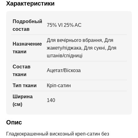
Характеристики
Подробный
75% VI 25% AC
состав
Для вечірнього вбрання, Для
Назначение
жакету/піджака, Для сукні, Для
ткани
штанів/спідниці
Состав
Ацетат/Віскоза
ткани
Тип ткани
Кріп-сатин
Ширина
140
(см)
Опис
Гладкокрашенный вискозный креп-сатин без