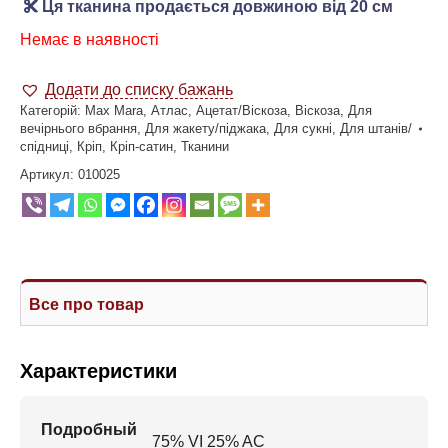
Ця тканина продається довжиною від 20 см
Немає в наявності
Додати до списку бажань
Категорій:
Max Mara
,
Атлас
,
Ацетат/Віскоза
,
Віскоза
,
Для
вечірнього вбрання
,
Для жакету/піджака
,
Для сукні
,
Для штанів/
спідниці
,
Кріп
,
Кріп-сатин
,
Тканини
Артикул:
010025
Все про товар
Характеристики
Подробный
75% VI 25% AC