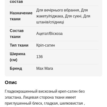
состав
Для вечірнього вбрання, Для
Назначение
жакету/піджака, Для сукні, Для
ткани
штанів/спідниці
Состав
Ацетат/Віскоза
ткани
Тип ткани
Кріп-сатин
Ширина
136
(см)
Бренд
Max Mara
Опис
Гладкокрашенный вискозный креп-сатин без
эластана. Лицевая сторона ткани имеет
приглушенный блеск, гладкая, шелковистая ,