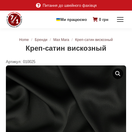
Питання до швейного фахівця
Ми працюємо
0
грн
You are here:
Home
Бренди
Max Mara
Креп-сатин вискозный
Креп-сатин вискозный
Артикул:
010025