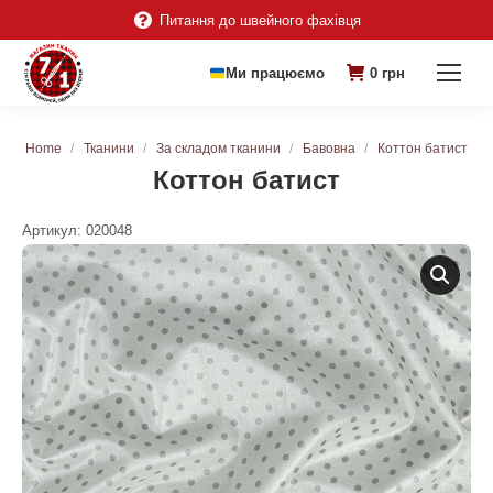
Питання до швейного фахівця
Ми працюємо
0
грн
You are here:
Home
Тканини
За складом тканини
Бавовна
Коттон батист
Коттон батист
Артикул:
020048