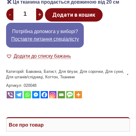
Ця тканина продається довжиною від 20 см
Quantity
-
+
Додати в кошик
Потрібна допомога у виборі?
Поставте питання спеціалісту
Додати до списку бажань
Категорій:
Бавовна
,
Батист
,
Для блузи
,
Для сорочки
,
Для сукні
,
Для штанів/спідниці
,
Коттон
,
Тканини
Артикул:
020048
Все про товар