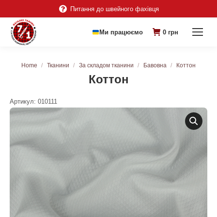
Питання до швейного фахівця
Ми працюємо
0
грн
You are here:
Home
Тканини
За складом тканини
Бавовна
Коттон
Коттон
Артикул:
010111