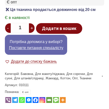
Є опт
Ця тканина продається довжиною від 20 см
Є в наявності
Quantity
-
+
Додати в кошик
Потрібна допомога у виборі?
Поставте питання спеціалісту
Додати до списку бажань
Категорій:
Бавовна
,
Для жакету/піджака
,
Для сорочки
,
Для
сукні
,
Для штанів/спідниці
,
Жаккард
,
Коттон
,
Опт
,
Тканини
Артикул:
010111
Позначка:
Є опт