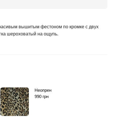
красивым вышитым фестоном по кромке с двух
егка шероховатый на ощупь.
Неопрен
990
грн