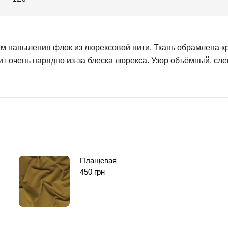
ем напыления флок из люрексовой нити. Ткань обрамлена 
дит очень нарядно из-за блеска люрекса. Узор объёмный, сл
Плащевая
450
грн