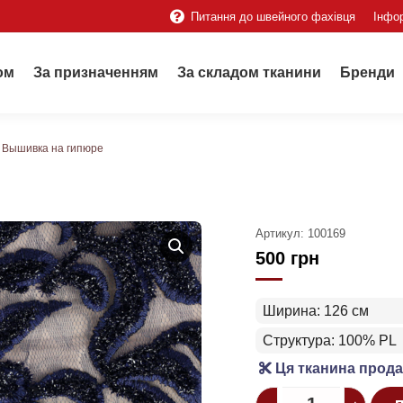
Питання до швейного фахівця
Інфо
ом
За призначенням
За складом тканини
Бренди
Вышивка на гипюре
Артикул:
100169
500
грн
Ширина: 126 см
Структура: 100% PL
Ця тканина прода
Quantity