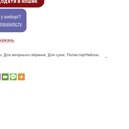
одати в кошик
 у виборі?
пеціалісту
бажань
и
,
Для вечірнього вбрання
,
Для сукні
,
Поліестер/Нейлон
,