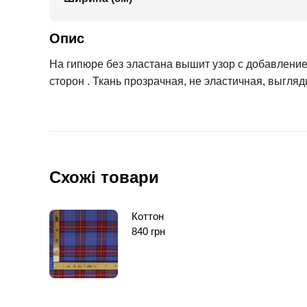
Опис
На гипюре без эластана вышит узор с добавлени
сторон . Ткань прозрачная, не эластичная, выгля
Схожі товари
Коттон
840
грн