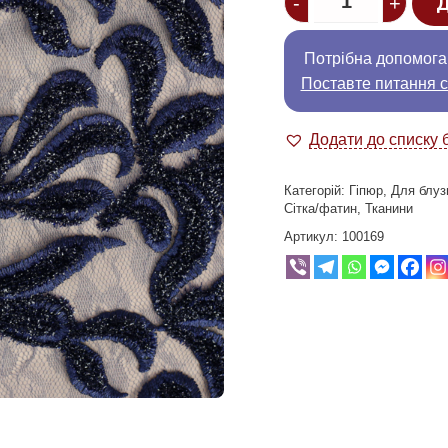
-
+
Д
Потрібна допомога
Поставте питання с
Додати до списку 
Категорій:
Гіпюр
,
Для блуз
Сітка/фатин
,
Тканини
Артикул:
100169