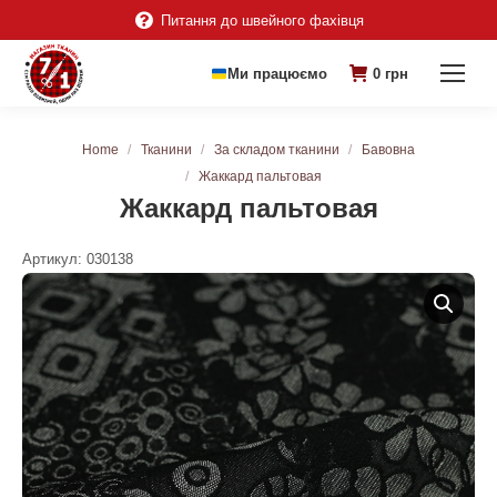
Питання до швейного фахівця
Ми працюємо
0
грн
You are here:
Home
Тканини
За складом тканини
Бавовна
Жаккард пальтовая
Жаккард пальтовая
Артикул:
030138