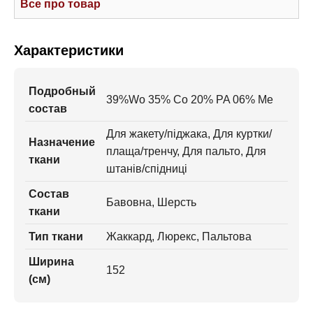
Все про товар
Характеристики
Подробный
39%Wo 35% Co 20% PA 06% Me
состав
Для жакету/піджака, Для куртки/
Назначение
плаща/тренчу, Для пальто, Для
ткани
штанів/спідниці
Состав
Бавовна, Шерсть
ткани
Тип ткани
Жаккард, Люрекс, Пальтова
Ширина
152
(см)