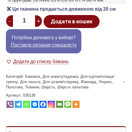
Ця тканина продається довжиною від 20 см
Quantity
-
+
Додати в кошик
Потрібна допомога у виборі?
Поставте питання спеціалісту
Додати до списку бажань
Категорій:
Бавовна
,
Для жакету/піджака
,
Для куртки/плаща/
тренчу
,
Для пальта
,
Для штанів/спідниці
,
Жаккард
,
Люрекс
,
Пальтова
,
Тканини
,
Шерсть
,
Шерсть пальтова
Артикул:
030138