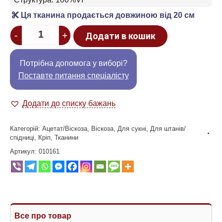
Ця тканина продається довжиною від 20 см
Quantity
-
+
Додати в кошик
Потрібна допомога у виборі?
Поставте питання спеціалісту
Додати до списку бажань
Категорій:
Ацетат/Віскоза
,
Віскоза
,
Для сукні
,
Для штанів/
спідниці
,
Кріп
,
Тканини
Артикул:
010161
Все про товар