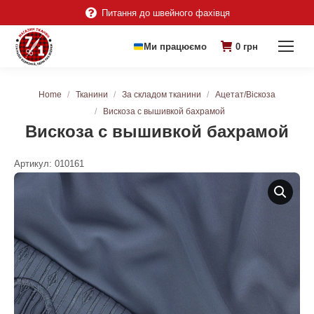
Питання до швейного фахівця
Ми працюємо
0
грн
You are here:
Home
Тканини
За складом тканини
Ацетат/Віскоза
Вискоза с вышивкой бахрамой
Вискоза с вышивкой бахрамой
Артикул:
010161