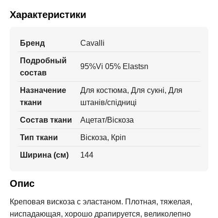
Характеристики
Бренд
Cavalli
Подробный
95%Vi 05% Elastsn
состав
Назначение
Для костюма, Для сукні, Для
ткани
штанів/спідниці
Состав ткани
Ацетат/Віскоза
Тип ткани
Віскоза, Кріп
Ширина (см)
144
Опис
Креповая вискоза с эластаном. Плотная, тяжелая,
ниспадающая, хорошо драпируется, великолепно