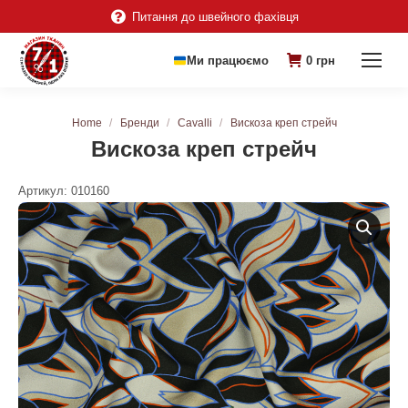
Питання до швейного фахівця
Ми працюємо
0
грн
You are here:
Home
Бренди
Cavalli
Вискоза креп стрейч
Вискоза креп стрейч
Артикул:
010160