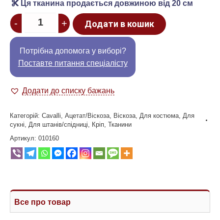
Ця тканина продається довжиною від 20 см
Quantity
-
+
Додати в кошик
Потрібна допомога у виборі?
Поставте питання спеціалісту
Додати до списку бажань
Категорій:
Cavalli
,
Ацетат/Віскоза
,
Віскоза
,
Для костюма
,
Для
сукні
,
Для штанів/спідниці
,
Кріп
,
Тканини
Артикул:
010160
Все про товар