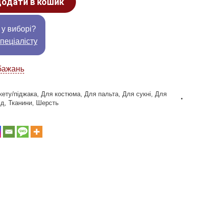
одати в кошик
 у виборі?
пеціалісту
бажань
кету/піджака
,
Для костюма
,
Для пальта
,
Для сукні
,
Для
ід
,
Тканини
,
Шерсть