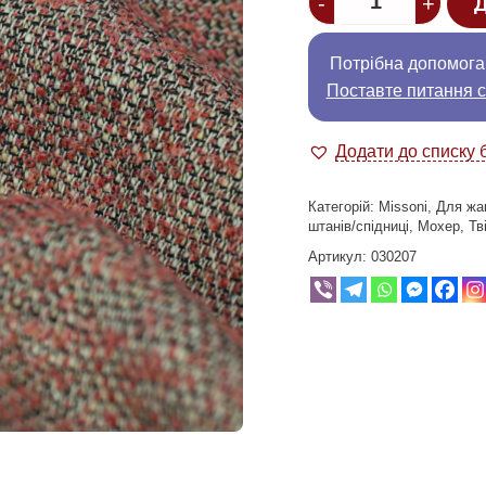
-
+
Д
Потрібна допомога
Поставте питання с
Додати до списку 
Категорій:
Missoni
,
Для жа
штанів/спідниці
,
Мохер
,
Тв
Артикул:
030207