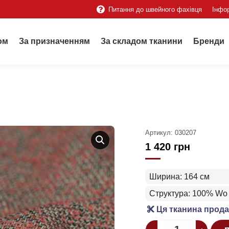
Питання до швейного фахівця
Інфо
ом
За призначенням
За складом тканини
Бренди
Артикул:
030207
1 420
грн
Ширина: 164 см
Структура: 100% Wo
Ця тканина прода
Quantity