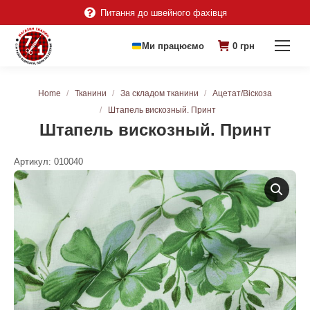
Питання до швейного фахівця
Ми працюємо
0
грн
You are here:
Home
Тканини
За складом тканини
Ацетат/Віскоза
Штапель вискозный. Принт
Штапель вискозный. Принт
Артикул:
010040