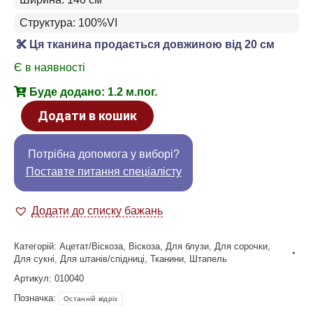
Структура: 100%VI
Ця тканина продається довжиною від 20 см
Є в наявності
Буде додано: 1.2 м.пог.
Додати в кошик
Потрібна допомога у виборі?
Поставте питання спеціалісту
Додати до списку бажань
Категорій:
Ацетат/Віскоза
,
Віскоза
,
Для блузи
,
Для сорочки
,
Для сукні
,
Для штанів/спідниці
,
Тканини
,
Штапель
Артикул:
010040
Позначка:
Останній відріз