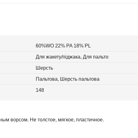
60%WO 22% PA 18% PL
Для жакету/піджака, Для пальто
Шерсть
Пальтова, Шерсть пальтова
148
ым ворсом. Не толстое, мягкое, пластичное.