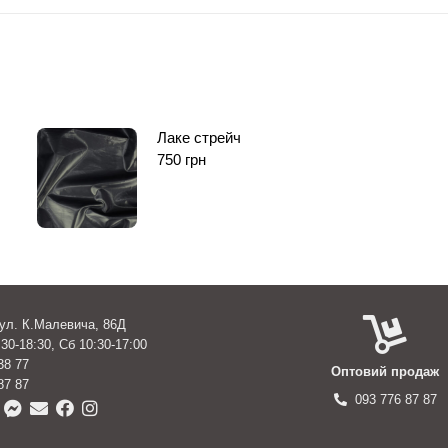
Лаке стрейч
750
грн
вул. К.Малевича, 86Д
30-18:30, Сб 10:30-17:00
38 77
Оптовий продаж
87 87
093 776 87 87