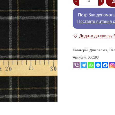
-
+
Д
Потрібна допомога
Поставте питання с
Додати до списку 
Категорій:
Для пальта
,
Пал
Артикул:
030193