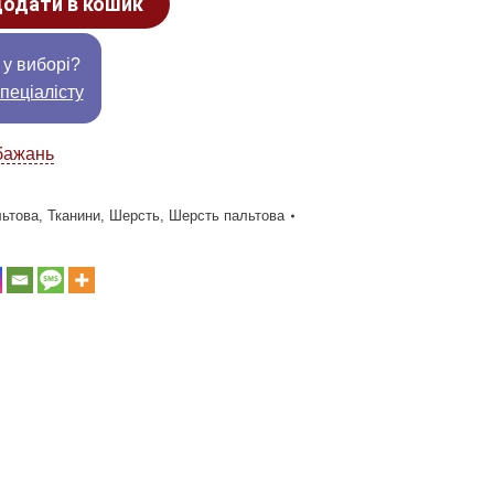
одати в кошик
 у виборі?
пеціалісту
бажань
ьтова
,
Тканини
,
Шерсть
,
Шерсть пальтова