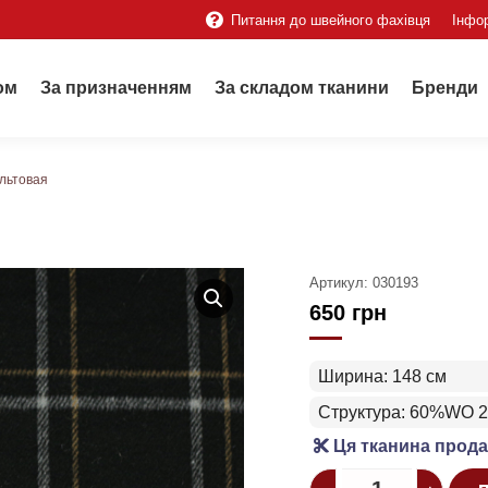
Питання до швейного фахівця
Інфо
ом
За призначенням
За складом тканини
Бренди
льтовая
Артикул:
030193
650
грн
Ширина: 148 см
Структура: 60%WO 
Ця тканина прода
Quantity