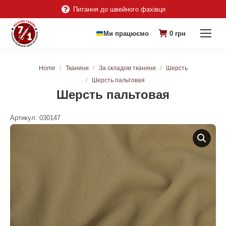
Питання до швейного фахівця
Ми працюємо
0
грн
You are here:
Home
Тканини
За складом тканини
Шерсть
Шерсть пальтовая
Шерсть пальтовая
Артикул:
030147