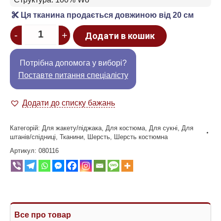
Ця тканина продається довжиною від 20 см
Quantity
-
+
Додати в кошик
Потрібна допомога у виборі?
Поставте питання спеціалісту
Додати до списку бажань
Категорій:
Для жакету/піджака
,
Для костюма
,
Для сукні
,
Для
штанів/спідниці
,
Тканини
,
Шерсть
,
Шерсть костюмна
Артикул:
080116
Все про товар