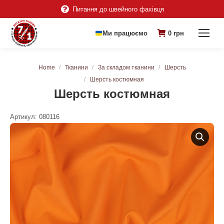
Питання до швейного фахівця
Ми працюємо
0
грн
You are here:
Home
Тканини
За складом тканини
Шерсть
Шерсть костюмная
Шерсть костюмная
Артикул:
080116