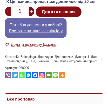
Ця тканина продається довжиною від 20 см
Quantity
-
+
Додати в кошик
Потрібна допомога у виборі?
Поставте питання спеціалісту
Додати до списку бажань
Категорій:
Balenciaga
,
Для блузи
,
Для сорочки
,
Для сукні
,
Для
штанів/спідниці
,
Твіл
,
Тканини
,
Шовк
,
Шовк натуральний принт
Артикул:
060005
Все про товар