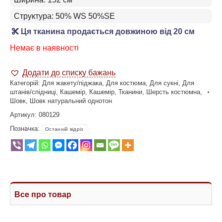
Структура: 50% WS 50%SE
Ця тканина продається довжиною від 20 см
Немає в наявності
Додати до списку бажань
Категорій:
Для жакету/піджака
,
Для костюма
,
Для сукні
,
Для
штанів/спідниці
,
Кашемір
,
Кашемір
,
Тканини
,
Шерсть костюмна
,
Шовк
,
Шовк натуральний однотон
Артикул:
080129
Позначка:
Останній відріз
Все про товар