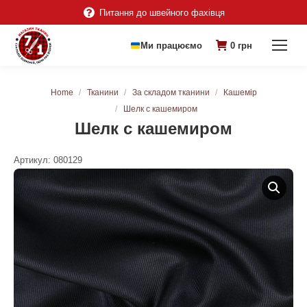
Питання до швейного фахівця
Ми працюємо
0
грн
You are here:
Home
Тканини
За складом тканини
Кашемір
Шелк с кашемиром
Шелк с кашемиром
Артикул:
080129