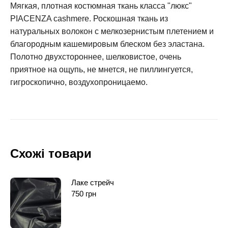
Мягкая, плотная костюмная ткань класса "люкс"
PIACENZA cashmere. Роскошная ткань из
натуральных волокон с мелкозернистым плетением и
благородным кашемировым блеском без эластана.
Полотно двухстороннее, шелковистое, очень
приятное на ощупь, не мнется, не пиллингуется,
гигроскопично, воздухопроницаемо.
Схожі товари
Лаке стрейч
750
грн