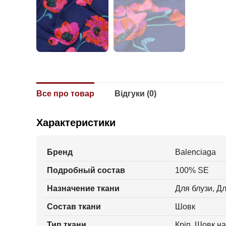
Все про товар
Відгуки (0)
Характеристики
Бренд
Balenciaga
Подробный состав
100% SE
Назначение ткани
Для блузи, Дл
Состав ткани
Шовк
Тип ткани
Кріп, Шовк н