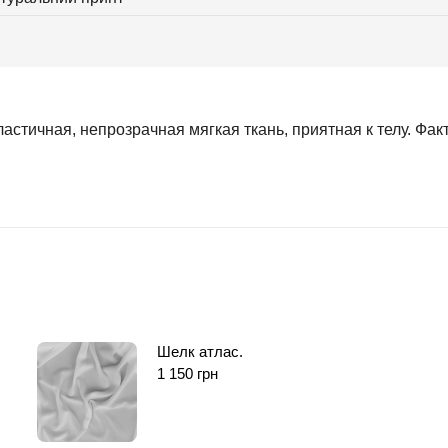
астичная, непрозрачная мягкая ткань, приятная к телу. Фак
Шелк атлас.
1 150
грн