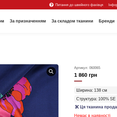
Питання до швейного фахівця
Інфо
ом
За призначенням
За складом тканини
Бренди
Артикул:
060065
1 860
грн
Ширина: 138 см
Структура: 100% SE
Ця тканина прода
Немає в наявності