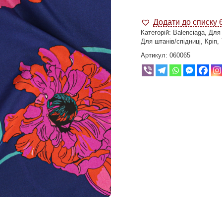
Додати до списку 
Категорій:
Balenciaga
,
Для
Для штанів/спідниці
,
Кріп
,
Артикул:
060065