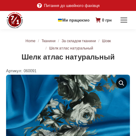
Питання до швейного фахівця
Ми працюємо
0
грн
You are here:
Home
Тканини
За складом тканини
Шовк
Шелк атлас натуральный
Шелк атлас натуральный
Артикул:
060091