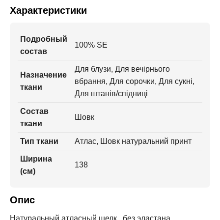
Характеристики
Подробный
100% SE
состав
Для блузи, Для вечірнього
Назначение
вбрання, Для сорочки, Для сукні,
ткани
Для штанів/спідниці
Состав
Шовк
ткани
Тип ткани
Атлас, Шовк натуральний принт
Ширина
138
(см)
Опис
Натуральный атласный шелк , без эластана.