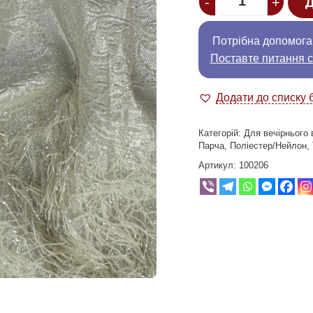
-
+
Д
Потрібна допомога
Поставте питання с
Додати до списку 
Категорій:
Для вечірнього 
Парча
,
Поліестер/Нейлон
,
Артикул:
100206