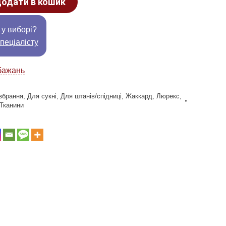
одати в кошик
 у виборі?
пеціалісту
бажань
вбрання
,
Для сукні
,
Для штанів/спідниці
,
Жаккард
,
Люрекс
,
Тканини