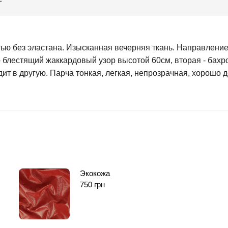
ью без эластана. Изысканная вечерняя ткань. Направлени
а - блестящий жаккардовый узор высотой 60см, вторая - бах
ит в другую. Парча тонкая, легкая, непрозрачная, хорошо 
Экокожа
750
грн