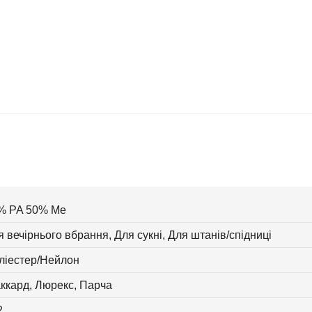
% PA 50% Me
 вечірнього вбрання, Для сукні, Для штанів/спідниці
ліестер/Нейлон
ккард, Люрекс, Парча
2