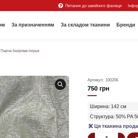
Питання до швейного фахівця
Інфо
ом
За призначенням
За складом тканини
Бренди
Парча бахрома-перья
Артикул:
100206
750
грн
Ширина: 142 см
Структура: 50% PA 
Ця тканина прода
Quantity