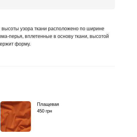
е высоты узора ткани расположено по ширине
рома-перья, вплетенные в основу ткани, высотой
держит форму.
Плащевая
450
грн