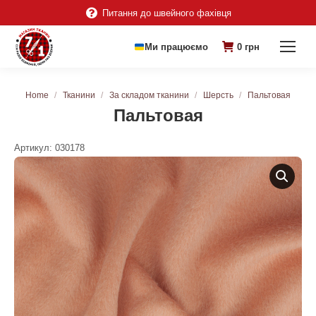
Питання до швейного фахівця
Ми працюємо
0
грн
You are here:
Home
Тканини
За складом тканини
Шерсть
Пальтовая
Пальтовая
Артикул:
030178