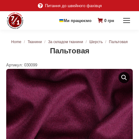
Питання до швейного фахівця
Ми працюємо
0
грн
You are here:
Home
Тканини
За складом тканини
Шерсть
Пальтовая
Пальтовая
Артикул:
030099