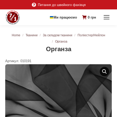
Питання до швейного фахівця
Ми працюємо
0
грн
You are here:
Home
Тканини
За складом тканини
Поліестер/Нейлон
Органза
Органза
Артикул:
010191