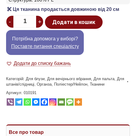
Ця тканина продається довжиною від 20 см
Quantity
-
+
Додати в кошик
Потрібна допомога у виборі?
Поставте питання спеціалісту
Додати до списку бажань
Категорій:
Для блузи
,
Для вечірнього вбрання
,
Для пальта
,
Для
штанів/спідниці
,
Органза
,
Поліестер/Нейлон
,
Тканини
Артикул:
010191
Все про товар