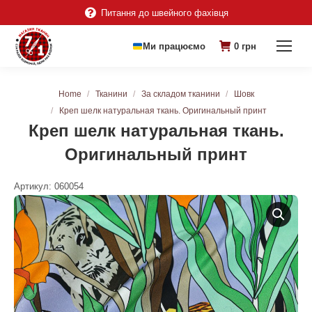
Питання до швейного фахівця
Ми працюємо
0
грн
You are here:
Home
Тканини
За складом тканини
Шовк
Креп шелк натуральная ткань. Оригинальный принт
Креп шелк натуральная ткань.
Оригинальный принт
Артикул:
060054