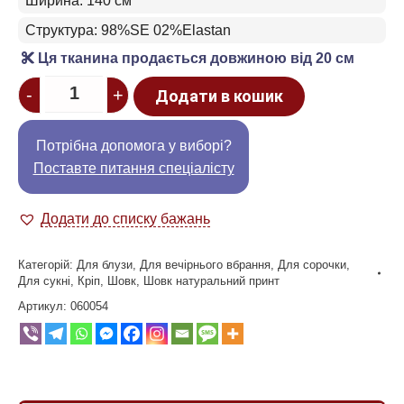
Ширина: 140 см
Структура: 98%SE 02%Elastan
Ця тканина продається довжиною від 20 см
Quantity
-
+
Додати в кошик
Потрібна допомога у виборі?
Поставте питання спеціалісту
Додати до списку бажань
Категорій:
Для блузи
,
Для вечірнього вбрання
,
Для сорочки
,
Для сукні
,
Кріп
,
Шовк
,
Шовк натуральний принт
Артикул:
060054