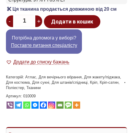
Ця тканина продається довжиною від 20 см
Quantity
-
+
Додати в кошик
Потрібна допомога у виборі?
Поставте питання спеціалісту
Додати до списку бажань
Категорій:
Атлас
,
Для вечірнього вбрання
,
Для жакету/піджака
,
Для костюма
,
Для сукні
,
Для штанів/спідниці
,
Кріп
,
Кріп-сатин
,
Поліестер
,
Тканини
Артикул:
010009