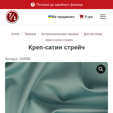
Питання до швейного фахівця
Ми працюємо
0
грн
You are here:
Home
Тканини
За призначенням тканини
Для костюма
Креп-сатин стрейч
Креп-сатин стрейч
Артикул:
010009