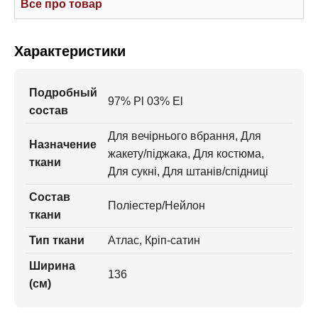
Все про товар
Характеристики
Подробный
97% Pl 03% El
состав
Для вечірнього вбрання, Для
Назначение
жакету/піджака, Для костюма,
ткани
Для сукні, Для штанів/спідниці
Состав
Поліестер/Нейлон
ткани
Тип ткани
Атлас, Кріп-сатин
Ширина
136
(см)