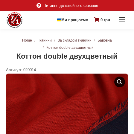
Питання до швейного фахівця
Ми працюємо
0
грн
You are here:
Home
Тканини
За складом тканини
Бавовна
Коттон double двухцветный
Коттон double двухцветный
Артикул:
020014