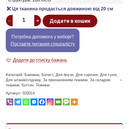
Ця тканина продається довжиною від 20 см
Quantity
-
+
Додати в кошик
Потрібна допомога у виборі?
Поставте питання спеціалісту
Додати до списку бажань
Категорій:
Бавовна
,
Батист
,
Для блузи
,
Для сорочки
,
Для сукні
,
Для штанів/спідниці
,
За призначенням тканини
,
За складом
тканини
,
Коттон
,
Тканини
Артикул:
020014