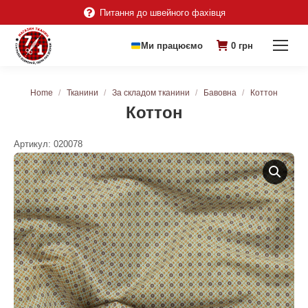
Питання до швейного фахівця
Ми працюємо
0
грн
You are here:
Home
Тканини
За складом тканини
Бавовна
Коттон
Коттон
Артикул:
020078