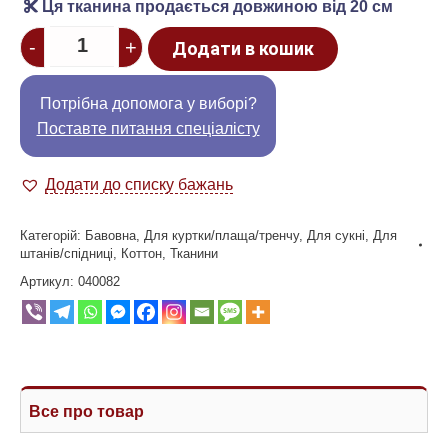
Ця тканина продається довжиною від 20 см
Quantity
-
+
Додати в кошик
Потрібна допомога у виборі?
Поставте питання спеціалісту
Додати до списку бажань
Категорій:
Бавовна
,
Для куртки/плаща/тренчу
,
Для сукні
,
Для
штанів/спідниці
,
Коттон
,
Тканини
Артикул:
040082
Все про товар