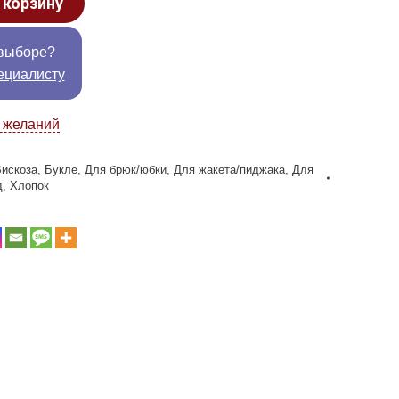
 корзину
выборе?
ециалисту
к желаний
Вискоза
,
Букле
,
Для брюк/юбки
,
Для жакета/пиджака
,
Для
д
,
Хлопок