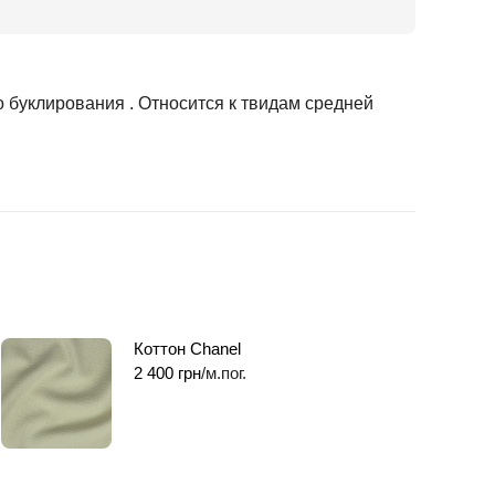
о буклирования . Относится к твидам средней
Коттон Chanel
2 400
грн
/м.пог.