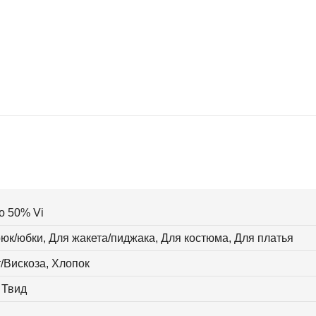
o 50% Vi
юк/юбки, Для жакета/пиджака, Для костюма, Для платья
/Вискоза, Хлопок
 Твид