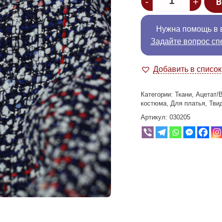
-
+
В
Нужна помощь в 
Задайте вопрос сп
Добавить в списо
Категории:
Ткани
,
Ацетат/
костюма
,
Для платья
,
Тви
Артикул:
030205