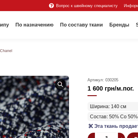
Вопрос к швейному специалисту
Инфор
типу
По назначению
По составу ткани
Бренды
 Chanel
Артикул:
030205
1 600
грн
/м.пог.
Ширина: 140 см
Состав: 50% Сo 50%
Эта ткань продае
Quantity