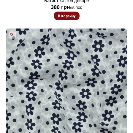
Батист коттон деворе
380
грн
/м.пог.
В корзину