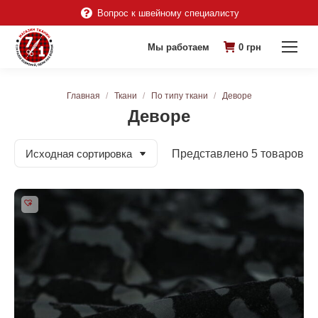
Вопрос к швейному специалисту
Мы работаем
0
грн
Вы здесь:
Главная
Ткани
По типу ткани
Деворе
Деворе
Представлено 5 товаров