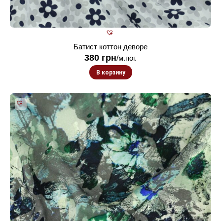
Батист коттон деворе
380
грн
/м.пог.
В корзину