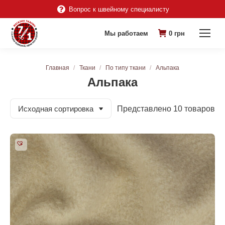
Вопрос к швейному специалисту
Мы работаем
0
грн
Вы здесь:
Главная
Ткани
По типу ткани
Альпака
Альпака
Представлено 10 товаров