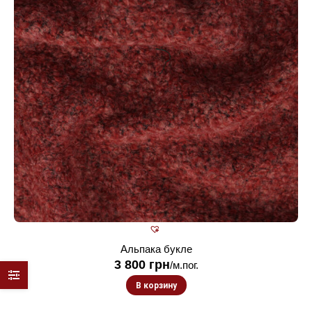
Альпака букле
3 800
грн
/м.пог.
В корзину