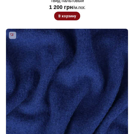
Твид пальтовый
1 200
грн
/м.пог.
В корзину