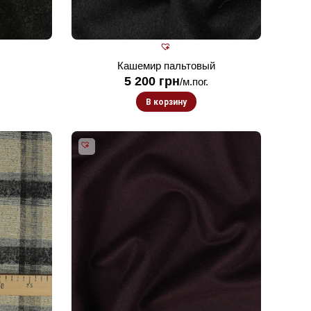
Кашемир пальтовый
5 200
грн
/м.пог.
В корзину