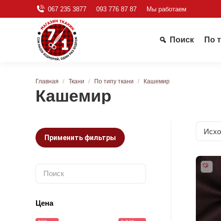
067 235 3877
093 776 87 87
Мы работаем
Поиск
По 
Вы здесь:
Главная
Ткани
По типу ткани
Кашемир
Кашемир
Применить фильтры
Цена