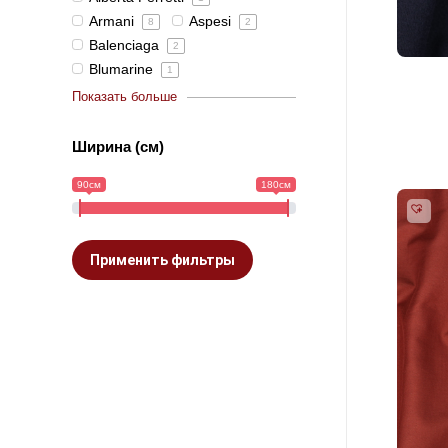
Armani
Aspesi
8
2
Balenciaga
2
Blumarine
1
Показать больше
Ширина (см)
90см
180см
Применить фильтры