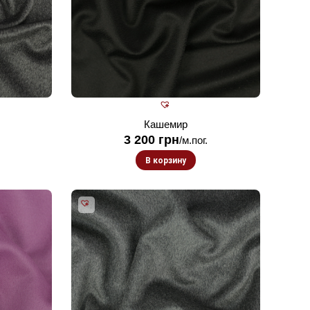
Кашемир
3 200
грн
/м.пог.
В корзину