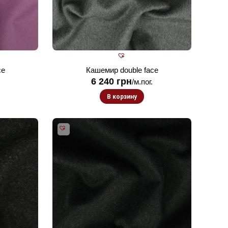
ce
Кашемир double face
6 240
грн
/м.пог.
В корзину