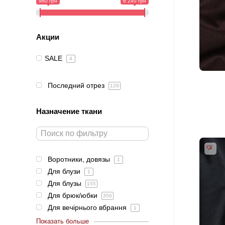
960 грн
6 240 грн
Акции
SALE
4
Последний отрез
129
Назначение ткани
Воротники, довязы
1
Для блузи
1
Для блузы
155
Для брюк/юбки
356
Для вечірнього вбрання
1
Показать больше