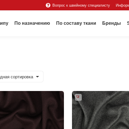
Вопрос к швейному специалисту
Инфор
типу
По назначению
По составу ткани
Бренды