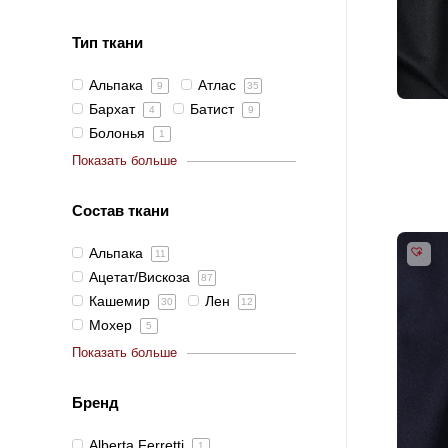
Тип ткани
Альпака
Атлас
9
35
Бархат
Батист
4
9
Болонья
1
Показать больше
Состав ткани
Альпака
11
Ацетат/Вискоза
87
Кашемир
Лен
30
12
Мохер
5
Показать больше
Бренд
Alberta Ferretti
1