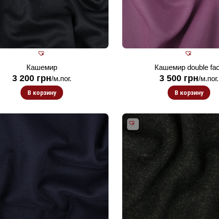
Кашемир
Кашемир double fa
3 200
грн
3 500
грн
/м.пог.
/м.пог.
В корзину
В корзину