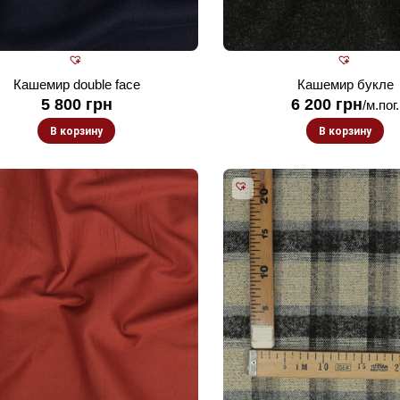
Кашемир double face
Кашемир букле
5 800
грн
6 200
грн
/м.пог.
В корзину
В корзину