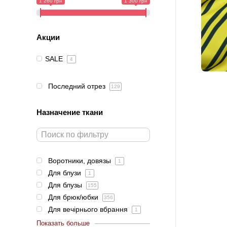
1 260 грн
1 300 грн
Акции
SALE
4
Последний отрез
129
Назначение ткани
Воротники, довязы
1
Для блузи
1
Для блузы
155
Для брюк/юбки
356
Для вечірнього вбрання
1
Показать больше