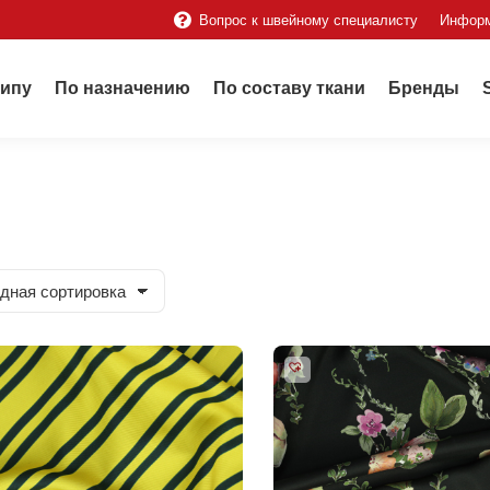
Вопрос к швейному специалисту
Инфор
типу
По назначению
По составу ткани
Бренды