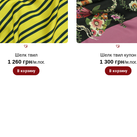
Шелк твил
Шелк твил купон
1 260
грн
1 300
грн
/м.пог.
/м.пог.
В корзину
В корзину