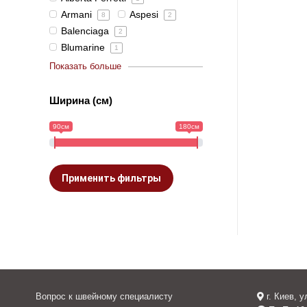
Armani
Aspesi
8
2
Balenciaga
2
Blumarine
1
Показать больше
Ширина (см)
90см
180см
Применить фильтры
Вопрос к швейному специалисту
г. Киев, 