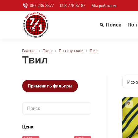
067 235 3877
093 776 87 87
Мы работаем
Поиск
По 
Вы здесь:
Главная
Ткани
По типу ткани
Твил
Твил
Применить фильтры
Цена