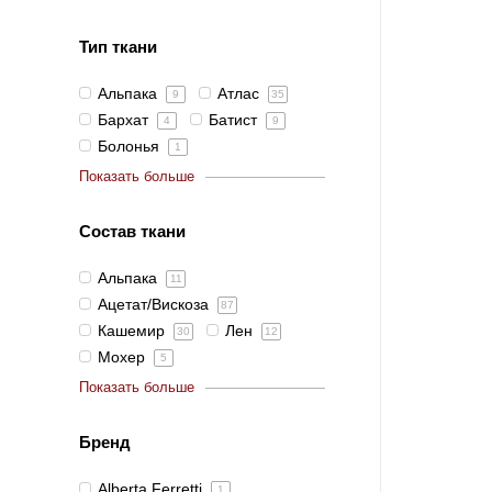
Тип ткани
Альпака
Атлас
9
35
Бархат
Батист
4
9
Болонья
1
Показать больше
Состав ткани
Альпака
11
Ацетат/Вискоза
87
Кашемир
Лен
30
12
Мохер
5
Показать больше
Бренд
Alberta Ferretti
1