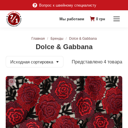
Вопрос к швейному специалисту
Мы работаем
0
грн
Вы здесь:
Главная
Бренды
Dolce & Gabbana
Dolce & Gabbana
Представлено 4 товара