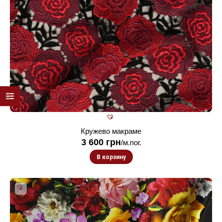
Кружево макраме
3 600
грн
/м.пог.
В корзину