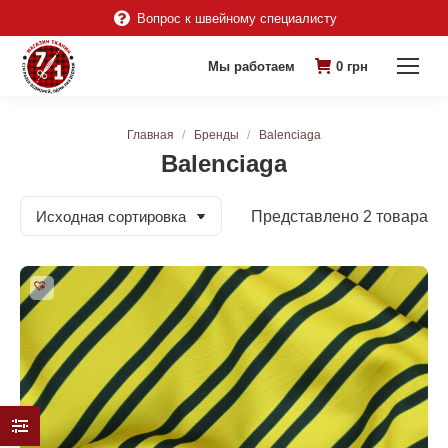
Вопрос к швейному специалисту
Мы работаем
0
грн
Вы здесь:
Главная
Бренды
Balenciaga
Balenciaga
Представлено 2 товара