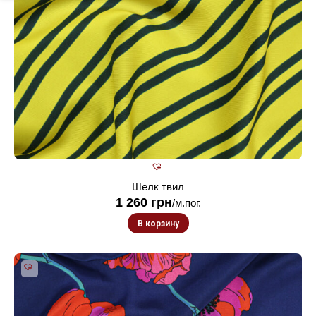
Шелк твил
1 260
грн
/м.пог.
В корзину