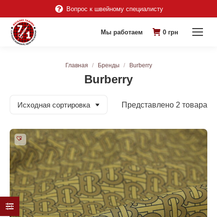
Вопрос к швейному специалисту
Мы работаем
0
грн
Вы здесь:
Главная
Бренды
Burberry
Burberry
Представлено 2 товара