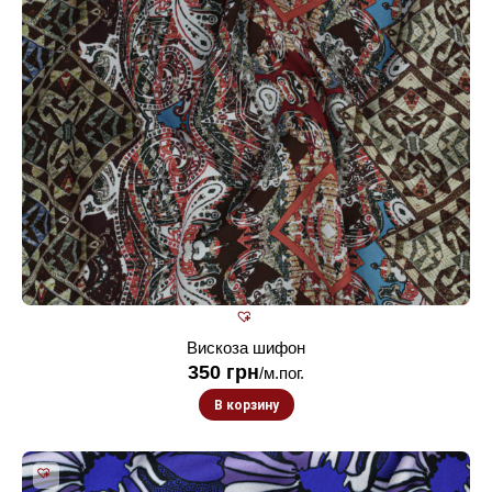
Вискоза шифон
350
грн
/м.пог.
В корзину