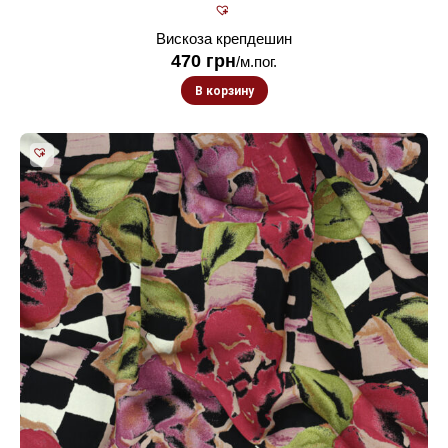
Вискоза крепдешин
470
грн
/м.пог.
В корзину