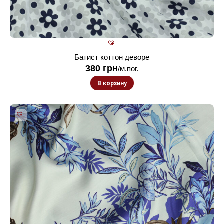
Батист коттон деворе
380
грн
/м.пог.
В корзину