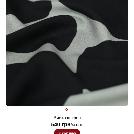
Вискоза креп
540
грн
/м.пог.
В корзину