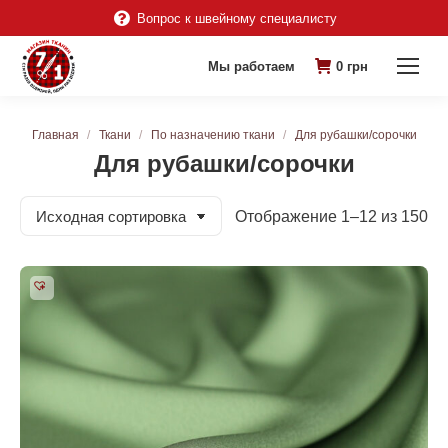
Вопрос к швейному специалисту
Мы работаем
0
грн
Вы здесь:
Главная
Ткани
По назначению ткани
Для рубашки/сорочки
Для рубашки/сорочки
Отображение 1–12 из 150