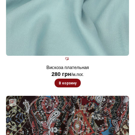
Вискоза плательная
280
грн
/м.пог.
В корзину