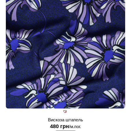
Вискоза штапель
480
грн
/м.пог.