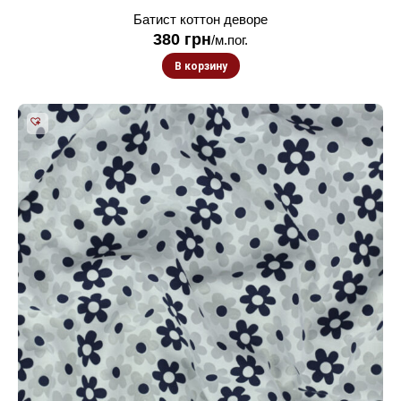
Батист коттон деворе
380
грн
/м.пог.
В корзину