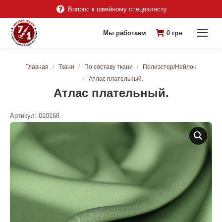
Вопрос к швейному специалисту
Мы работаем
0
грн
Вы здесь:
Главная
Ткани
По составу ткани
Полиэстер/Нейлон
Атлас плательный.
Атлас плательный.
Артикул:
010168