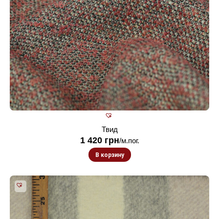
Твид
1 420
грн
/м.пог.
В корзину