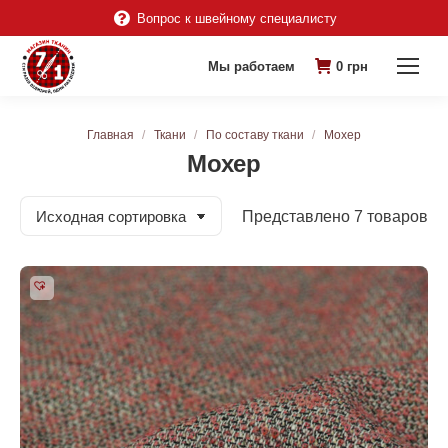
Вопрос к швейному специалисту
Мы работаем
0
грн
Вы здесь:
Главная
Ткани
По составу ткани
Мохер
Мохер
Представлено 7 товаров