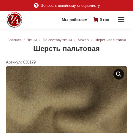
Вопрос к швейному специалисту
Мы работаем
0
грн
Вы здесь:
Главная
Ткани
По составу ткани
Мохер
Шерсть пальтовая
Шерсть пальтовая
Артикул:
030179